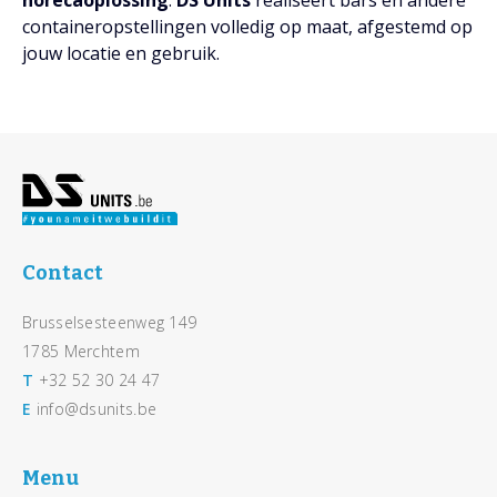
horecaoplossing
.
DS Units
realiseert bars en andere
containeropstellingen volledig op maat, afgestemd op
jouw locatie en gebruik.
Footer
Contact
Brusselsesteenweg 149
1785 Merchtem
T
+32 52 30 24 47
E
info@dsunits.be
Menu