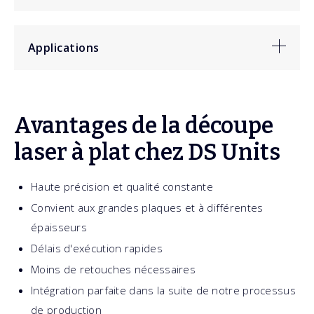
Applications
Acier :
jusqu'à 20 mm
Inox (acier inoxydable) :
jusqu'à 5 mm
Aluminium :
jusqu'à 10 mm
Pièces en tôle pour la construction
Avantages de la découpe
Pièces de machines et de châssis
laser à plat chez DS Units
La fabrication sur mesure et en série
Pièces nécessitant un usinage ultérieur (pliage,
Haute précision et qualité constante
soudage)
Convient aux grandes plaques et à différentes
épaisseurs
Délais d'exécution rapides
Moins de retouches nécessaires
Intégration parfaite dans la suite de notre processus
de production