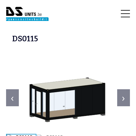
DS0115
‹
›